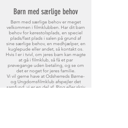
Børn med særlige behov
Børn med særlige behov er meget
velkommen i filmklubben. Har dit barn
behov for kørestolsplads, en speciel
plads/fast plads i salen på grund af
sine særlige behov, en medhjælper, en
kuglepude eller andet, så kontakt os.
Hvis I er i tvivl, om jeres barn kan magte
at gå i filmklub, så få et par
prøvegange uden betaling, og se om
det er noget for jeres familie.
Vi vil gerne have at Odsherreds Børne-
og Ungdomsfilmklub afspejler det
samfund, vi er en del af. Ring eller skriv
til formand Belinda Just Hahn, og
fortæl os om dit barns behov for at
kunne gå i filmklub. Vi glæder os til at
høre fra jer.
Praktiske oplysninger